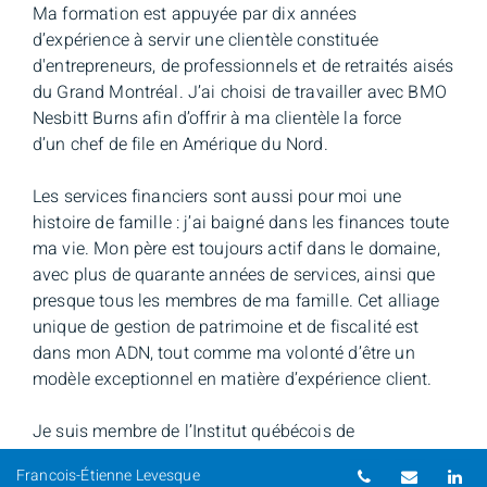
Ma formation est appuyée par dix années
d’expérience à servir une clientèle constituée
d'entrepreneurs, de professionnels et de retraités aisés
du Grand Montréal. J’ai choisi de travailler avec BMO
Nesbitt Burns afin d’offrir à ma clientèle la force
d’un chef de file en Amérique du Nord.
Les services financiers sont aussi pour moi une
histoire de famille : j’ai baigné dans les finances toute
ma vie. Mon père est toujours actif dans le domaine,
avec plus de quarante années de services, ainsi que
presque tous les membres de ma famille. Cet alliage
unique de gestion de patrimoine et de fiscalité est
dans mon ADN, tout comme ma volonté d’être un
modèle exceptionnel en matière d’expérience client.
Je suis membre de l’Institut québécois de
planification financière (IQPF), de la Chambre de la
Numéro de té
Courriel
Li
Francois-Étienne Levesque
sécurité financière (CSF), de l'Autorité des marchés