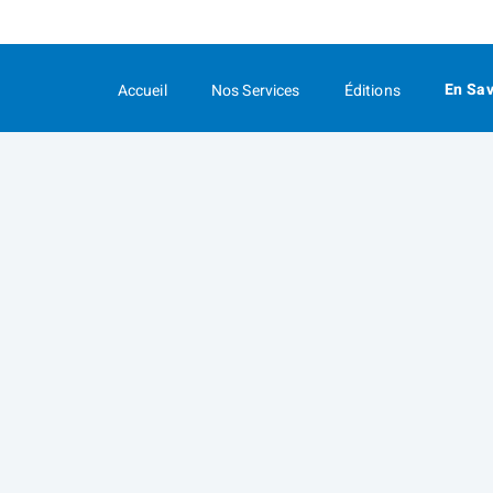
Passer
au
Contenu
En Sav
Accueil
Nos Services
Éditions
Principal
colla