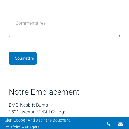
Soumettre
Notre Emplacement
BMO Nesbitt Burns
1501 avenue McGill College
Bureau 3200
Glen Cooper And Jacinthe Bouchard
Numéro d
Co
Montréal, QC
Portfolio Managers