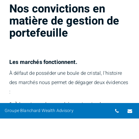
Nos convictions en
matière de gestion de
portefeuille
Les marchés fonctionnent.
À défaut de posséder une boule de cristal, l'histoire
des marchés nous permet de dégager deux évidences
:
1. À long terme, les marchés sont en tendance
Numéro 
Co
Groupe Blanchard Wealth Advisory
haussière permanente et indiscutable.
2. Toutes les baisses de marché de l’histoire ont été
temporaire - sans exception.