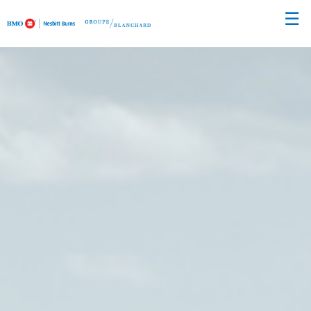
Passer
☰
au
Contenu
Principal