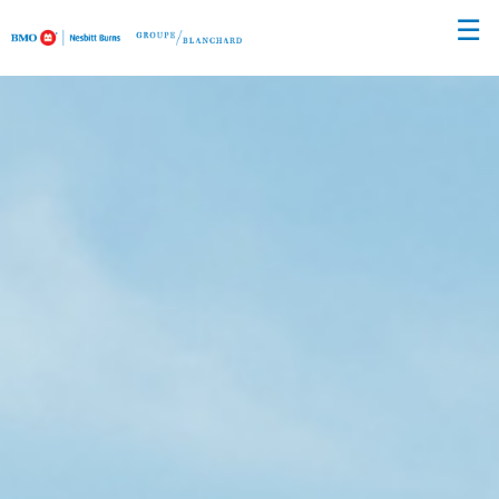
Passer
☰
au
Contenu
Principal