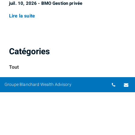
juil. 10, 2026 - BMO Gestion privée
Lire la suite
Catégories
Tout
Services d´investissement
Numéro 
Co
Groupe Blanchard Wealth Advisory
Gestion de portefeuille
Gestion de patrimoine
Planification Successorale
Planification financière