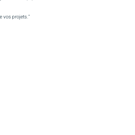
 vos projets."
t de joindre à BMO Nesbitt Burns, au poste d'associée
ombine dynamisme et précision en restant