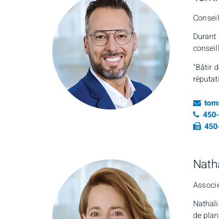
Consei
Durant 
conseil
"Bâtir 
réputat
Ema
tom
Numé
450
Fax
450
Nath
Associ
Nathali
de plan