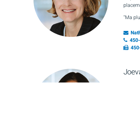
placem
"Ma plu
Ema
Nat
Numé
450
Fax
450
Joev
Associ
Joevana 
administ
"Polyva
attenti