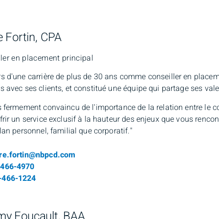
e Fortin, CPA
ler en placement principal
s d'une carrière de plus de 30 ans comme conseiller en placeme
s avec ses clients, et constitué une équipe qui partage ses val
s fermement convaincu de l'importance de la relation entre le co
frir un service exclusif à la hauteur des enjeux que vous rencon
plan personnel, familial que corporatif."
il
rre.fortin@nbpcd.com
ro de téléphone
-466-4970
-466-1224
y Foucault, BAA