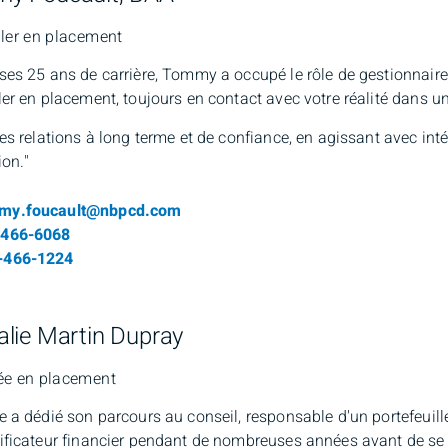
ller en placement
ses 25 ans de carrière, Tommy a occupé le rôle de gestionnaire 
ler en placement, toujours en contact avec votre réalité dans 
des relations à long terme et de confiance, en agissant avec inté
ion."
il
my.foucault@nbpcd.com
ro de téléphone
-466-6068
-466-1224
alie Martin Dupray
ée en placement
e a dédié son parcours au conseil, responsable d'un portefeuille 
ificateur financier pendant de nombreuses années avant de se