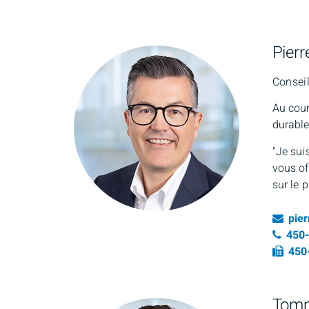
Pierr
Conseil
Au cour
durable
"Je sui
vous of
sur le 
Ema
pie
Numé
450
Fax
450
Tomm