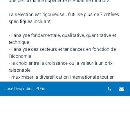
une performance supérieure et volatilité moindre.
La sélection est rigoureuse. J'utilise plus de 7 critères
spécifiques incluant;
- l'analyse fondamentale, qualitative, quantitative et
technique
- l'analyse des secteurs et tendances en fonction de
l'économie
- le choix entre la croissance ou la valeur à un prix
raisonable
- maximiser la diversification internationale tout en
gérant le risque
Numéro 
Co
José Desjardins, Pl.Fin.
- maximiser la structure des placements à revenus
fixes et risques
La stratégie de vente (totale ou partielle) est aussi une
discipline importante qui comprend;