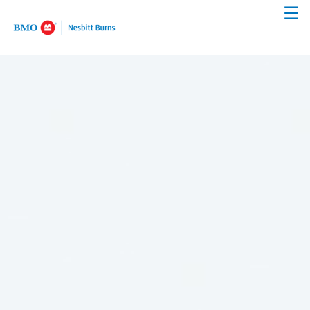
☰
Passer
au
Contenu
Principal