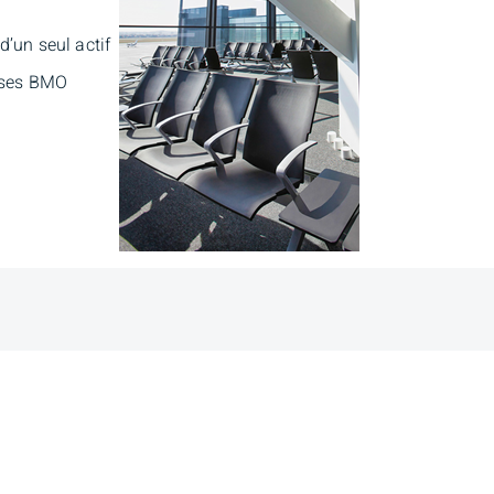
d’un seul actif
rises BMO
 la
Connexion client