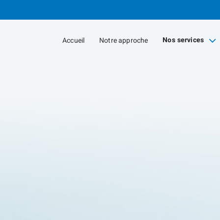
Passer
au
Contenu
Nos services
Accueil
Notre approche
Principal
collapsed