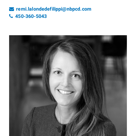
Email
remi.lalondedefilippi@nbpcd.com
Numéro de téléphone
450-360-5043