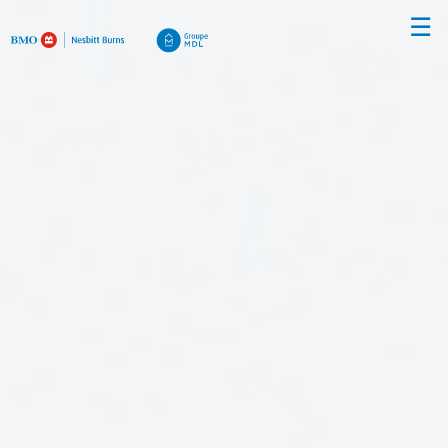
Passer
☰
au
Contenu
Principal