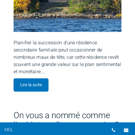
Planifier la succession d’une résidence
secondaire familiale peut occasionner de
nombreux maux de tête, car cette résidence revêt
souvent une grande valeur sur le plan sentimental
et monétaire....
Lire la suite
On vous a nommé comme
liquidateur d’une succession?
Numéro 
Co
MDL
Voici des éléments à prendre