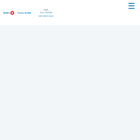
☰
Passer
au
Contenu
Principal