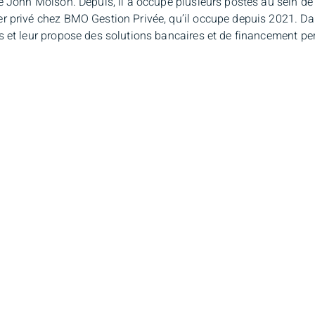
le John Molson. Depuis, il a occupé plusieurs postes au sein de 
r privé chez BMO Gestion Privée, qu’il occupe depuis 2021. Dans
s et leur propose des solutions bancaires et de financement pe
es. Passionné de musique depuis plus de 20 ans, il joue de la g
, il aime passer du temps avec sa conjointe et leurs deux jeunes 
n Gauthier
Adresse de
succursale