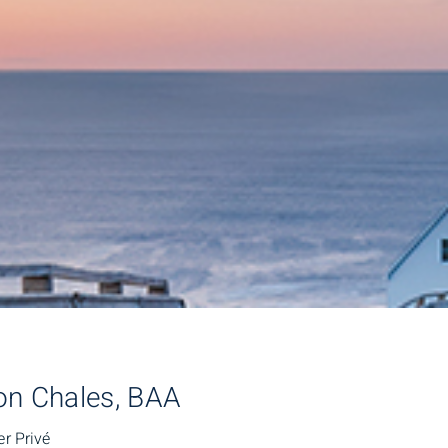
on Chales, BAA
r Privé