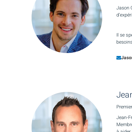
Jason C
d’expér
Il se s
besoins
Emai
Jaso
Jea
Premier
Jean-Fr
Membre 
à aider