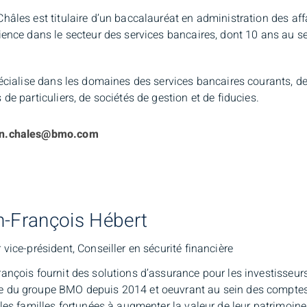
hâles est titulaire d’un baccalauréat en administration des af
ience dans le secteur des services bancaires, dont 10 ans au s
pécialise dans les domaines des services bancaires courants, 
 de particuliers, de sociétés de gestion et de fiducies.
l
n.chales@bmo.com
n-François Hébert
 vice-président, Conseiller en sécurité financière
ançois fournit des solutions d’assurance pour les investisseur
du groupe BMO depuis 2014 et oeuvrant au sein des comptes n
 les familles fortunées à augmenter la valeur de leur patrimoine