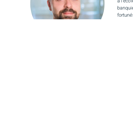
à l’éco
banquie
fortuné
complex
travail
Pascal Di Tomasso
Jaso