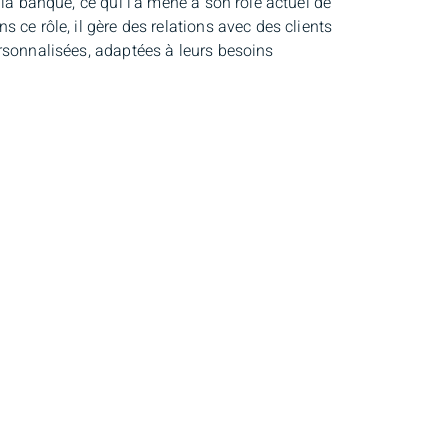
la banque, ce qui l’a mené à son rôle actuel de
 ce rôle, il gère des relations avec des clients
rsonnalisées, adaptées à leurs besoins
uitare et du piano. Lorsqu’il n’est pas au
garçons, ainsi que pratiquer le golf.
 la
Connexion client