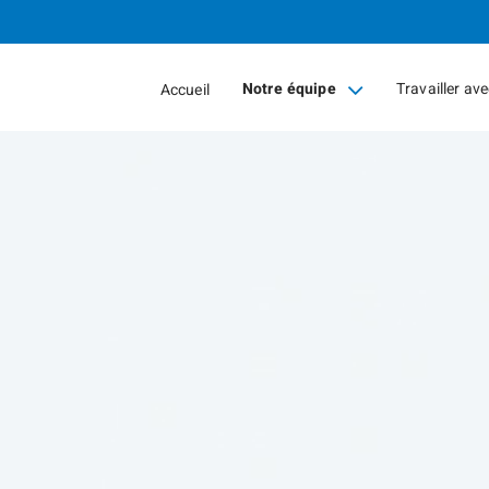
Passer
au
Contenu
Notre équipe
Travailler av
Accueil
Principal
collapsed
collapsed