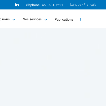
Langue - Français
Linkedin
Téléphone :
450-681-7221
ec nous
Nos services
Publications
collapsed